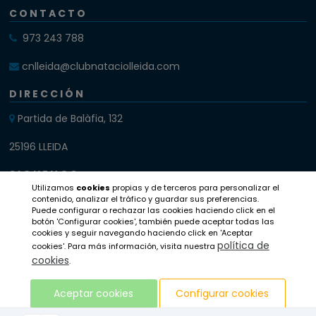
CONTACTO
973 243 788
cnlleida@clubnataciolleida.com
DIRECCIÓN
Partida de Balàfia, 132
25196 LLEIDA
SIGUENOS
Utilizamos
cookies
propias y de terceros para personalizar el
Instagram
contenido, analizar el tráfico y guardar sus preferencias.
Puede configurar o rechazar las cookies haciendo click en el
botón 'Configurar cookies', también puede aceptar todas las
Twitter
cookies y seguir navegando haciendo click en 'Aceptar
política de
cookies'. Para más información, visita nuestra
Facebook
cookies
.
Aceptar cookies
Configurar cookies
Aviso legal
Política de privacidad
Compromiso ético