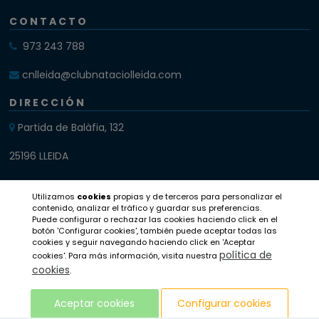
CONTACTO
973 243 788
cnlleida@clubnataciolleida.com
DIRECCIÓN
Partida de Balàfia, 132
25196 LLEIDA
SIGUENOS
Utilizamos
cookies
propias y de terceros para personalizar el
Instagram
contenido, analizar el tráfico y guardar sus preferencias.
Puede configurar o rechazar las cookies haciendo click en el
botón 'Configurar cookies', también puede aceptar todas las
Twitter
cookies y seguir navegando haciendo click en 'Aceptar
política de
cookies'. Para más información, visita nuestra
Facebook
cookies
.
Aceptar cookies
Configurar cookies
Aviso legal
Política de privacidad
Compromiso ético