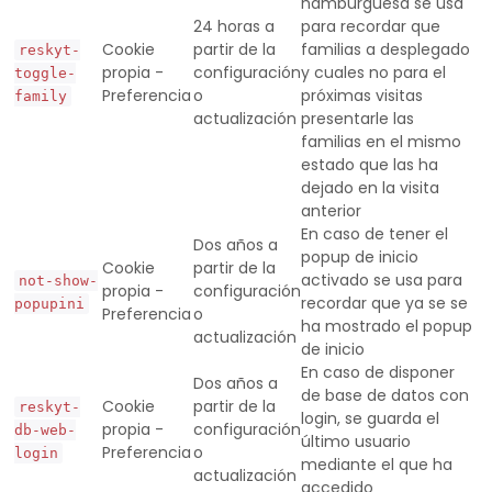
hamburguesa se usa
24 horas a
para recordar que
Cookie
partir de la
familias a desplegado
reskyt-
propia -
configuración
y cuales no para el
toggle-
Preferencia
o
próximas visitas
family
actualización
presentarle las
familias en el mismo
estado que las ha
dejado en la visita
anterior
En caso de tener el
Dos años a
popup de inicio
Cookie
partir de la
activado se usa para
not-show-
propia -
configuración
recordar que ya se se
popupini
Preferencia
o
ha mostrado el popup
actualización
de inicio
En caso de disponer
Dos años a
de base de datos con
Cookie
partir de la
reskyt-
login, se guarda el
propia -
configuración
db-web-
último usuario
Preferencia
o
login
mediante el que ha
actualización
accedido