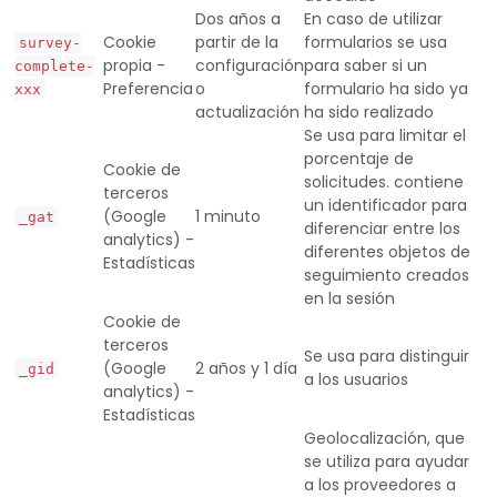
Dos años a
En caso de utilizar
Cookie
partir de la
formularios se usa
survey-
propia -
configuración
para saber si un
complete-
Preferencia
o
formulario ha sido ya
xxx
actualización
ha sido realizado
Se usa para limitar el
porcentaje de
Cookie de
solicitudes. contiene
terceros
un identificador para
(Google
1 minuto
_gat
diferenciar entre los
analytics) -
diferentes objetos de
Estadísticas
seguimiento creados
en la sesión
Cookie de
terceros
Se usa para distinguir
(Google
2 años y 1 día
_gid
a los usuarios
analytics) -
Estadísticas
Geolocalización, que
se utiliza para ayudar
a los proveedores a