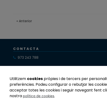
«
Anterior
CONTACTA
973 243 788
cnlleida@clubnataciolleida.com
Utilitzem
cookies
pròpies i de tercers per personalit
preferències. Podeu configurar o rebutjar les cookie
acceptar totes les cookies i seguir navegant fent cli
nostra
.
política de cookies
Avis legal
Política de privacitat
Compromís ètic
Siste