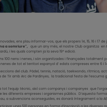
novades, ens plau informar-vos, que els propers 14, 15, 16 i 17 de 
rna a somriure",
que un any més, el nostre Club organitza en be
rdú, i les quals compten ja la seva 19º edició.
s 100 nens i nenes, i són organitzades i finançades totalment 
i nenes de tot el territori espanyol d’ edats compreses entre 6 i 
ions del club. Pàdel, tennis, natació, taekwondo, rítmica, activi
sa de Tir amb Arc de Pardinyes, la tradicional festa de l’escuma ge
a tot l’equip tècnic, així com companys i companyes que l’org
es diferents empreses i organismes públics. D’aquesta forma, to
escau, a subvencions aconseguides, es donarà íntegrament a la A
articipar unes 510 persones en forma d’inscripció a les diverses act