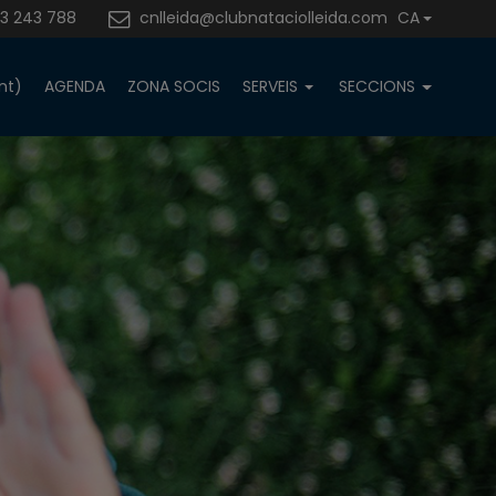
3 243 788
cnlleida@clubnataciolleida.com
CA
nt)
AGENDA
ZONA SOCIS
SERVEIS
SECCIONS