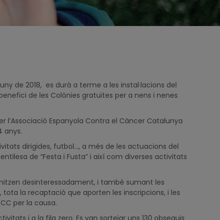
juny de 2018, es durà a terme a les instal·lacions del
nefici de les Colònies gratuïtes per a nens i nenes
per l’Associació Espanyola Contra el Càncer Catalunya
14 anys.
tats dirigides, futbol..., a més de les actuacions del
ntilesa de “Festa i Fusta” i així com diverses activitats
anitzen desinteressadament, i també sumant les
ta la recaptació que aporten les inscripcions, i les
ECC per la causa.
ivitats i a la fila zero. Es van sortejar uns 130 obsequis