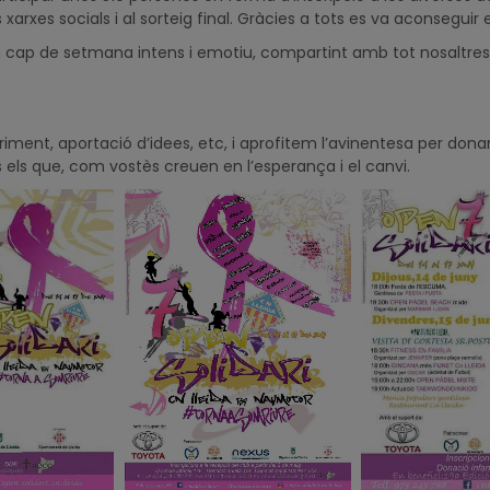
rxes socials i al sorteig final. Gràcies a tots es va aconseguir 
un cap de setmana intens i emotiu, compartint amb tot nosaltre
riment, aportació d’idees, etc, i aprofitem l’avinentesa per don
s els que, com vostès creuen en l’esperança i el canvi.