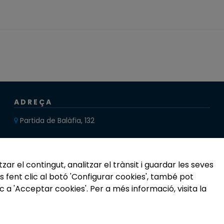
ADREÇA
Partida de Balàfia, 132
25196 LLEIDA
zar el contingut, analitzar el trànsit i guardar les seves
s fent clic al botó 'Configurar cookies', també pot
c a 'Acceptar cookies'. Per a més informació, visita la
ma intern d'informació