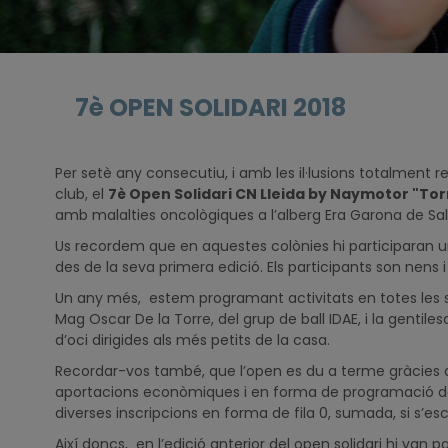
7è OPEN SOLIDARI 2018
Per setè any consecutiu, i amb les il·lusions totalment re
club, el
7è Open Solidari CN Lleida by Naymotor "To
amb malalties oncològiques a l’alberg Era Garona de Sala
Us recordem que en aquestes colònies hi participaran un
des de la seva primera edició. Els participants son nens 
Un any més, estem programant activitats en totes les secc
Mag Oscar De la Torre, del grup de ball IDAE, i la gentile
d’oci dirigides als més petits de la casa.
Recordar-vos també, que l’open es du a terme gràcies 
aportacions econòmiques i en forma de programació de l
diverses inscripcions en forma de fila 0, sumada, si s’
Així doncs, en l’edició anterior del open solidari hi van p