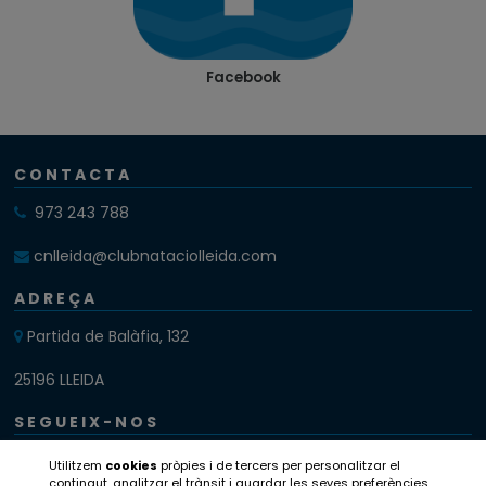
Facebook
CONTACTA
973 243 788
cnlleida@clubnataciolleida.com
ADREÇA
Partida de Balàfia, 132
25196 LLEIDA
SEGUEIX-NOS
Instagram
Utilitzem
cookies
pròpies i de tercers per personalitzar el
contingut, analitzar el trànsit i guardar les seves preferències.