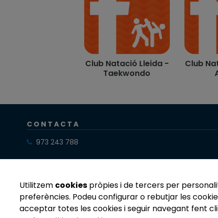
Club Natació Lleida -
Club Nat
Taekwondo
CONTACTA
973 243 788
cnlleida@clubnataciolleida.com
Utilitzem
cookies
pròpies i de tercers per personalit
preferències. Podeu configurar o rebutjar les cookie
acceptar totes les cookies i seguir navegant fent cli