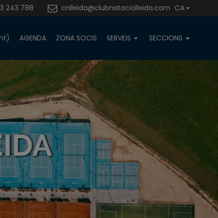
3 243 788
cnlleida@clubnataciolleida.com
CA
nt)
AGENDA
ZONA SOCIS
SERVEIS
SECCIONS
EIDA