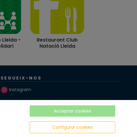
 Lleida -
Restaurant Club
lidari
Natació Lleida
SEGUEIX-NOS
Instagram
Twitter
Acceptar cookies
Facebook
Configurar cookies