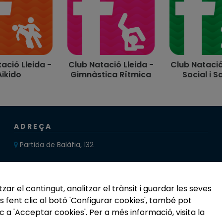
ació Lleida -
Club Natació Lleida -
Club Natació
Aikido
Gimnàstica Rítmica
Social i So
ADREÇA
Partida de Balàfia, 132
25196 LLEIDA
zar el contingut, analitzar el trànsit i guardar les seves
s fent clic al botó 'Configurar cookies', també pot
c a 'Acceptar cookies'. Per a més informació, visita la