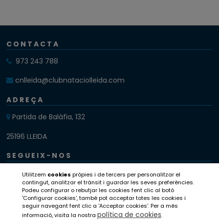
CONTACTA
973 243 788
cnlleida@clubnataciolleida.com
ADREÇA
Partida de Balàfia, 132
25196 LLEIDA
SEGUEIX-NOS
Instagram
Utilitzem
cookies
pròpies i de tercers per personalitzar el
contingut, analitzar el trànsit i guardar les seves preferències.
Podeu configurar o rebutjar les cookies fent clic al botó
Twitter
'Configurar cookies', també pot acceptar totes les cookies i
seguir navegant fent clic a 'Acceptar cookies'. Per a més
Facebook
política de cookies
informació, visita la nostra
.