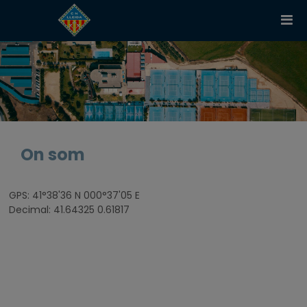
On som
GPS: 41°38'36 N 000°37'05 E
Decimal: 41.64325 0.61817