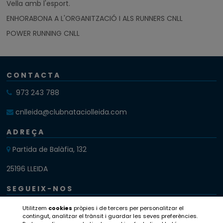
Vella amb l'esport.
ENHORABONA A L'ORGANITZACIÓ I ALS RUNNERS CNLL
POWER RUNNING CNLL
CONTACTA
973 243 788
cnlleida@clubnataciolleida.com
ADREÇA
Partida de Balàfia, 132
25196 LLEIDA
SEGUEIX-NOS
Instagram
Utilitzem
cookies
pròpies i de tercers per personalitzar el
contingut, analitzar el trànsit i guardar les seves preferències.