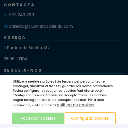
CONTACTA
973 243 788
cnlleida@clubnataciolleida.com
ADREÇA
Partida de Balàfia, 132
25196 LLEIDA
SEGUEIX-NOS
Instagram
Utilitzem
cookies
pròpies i de tercers per personalitzar el
contingut, analitzar el trànsit i guardar les seves preferències.
Podeu configurar o rebutjar les cookies fent clic al botó
Twitter
'Configurar cookies', també pot acceptar totes les cookies i
seguir navegant fent clic a 'Acceptar cookies'. Per a més
Facebook
política de cookies
informació, visita la nostra
.
Acceptar cookies
Configurar cookies
Avis legal
Política de privacitat
Compromís ètic