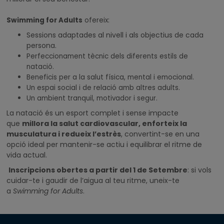
Swimming for Adults
ofereix:
Sessions adaptades al nivell i als objectius de cada
persona.
Perfeccionament tècnic dels diferents estils de
natació.
Beneficis per a la salut física, mental i emocional.
Un espai social i de relació amb altres adults.
Un ambient tranquil, motivador i segur.
La natació és un esport complet i sense impacte
que
millora la salut cardiovascular, enforteix la
musculatura i redueix l’estrès
, convertint-se en una
opció ideal per mantenir-se actiu i equilibrar el ritme de
vida actual.
Inscripcions obertes a partir del 1 de Setembre
: si vols
cuidar-te i gaudir de l’aigua al teu ritme, uneix-te
a
Swimming for Adults
.