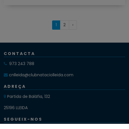
(current)
Próxima
1
2
›
página
CONTACTA
973 243 788
cnlleida@clubnataciolleida.com
ADREÇA
Partida de Balàfia, 132
25196 LLEIDA
SEGUEIX-NOS