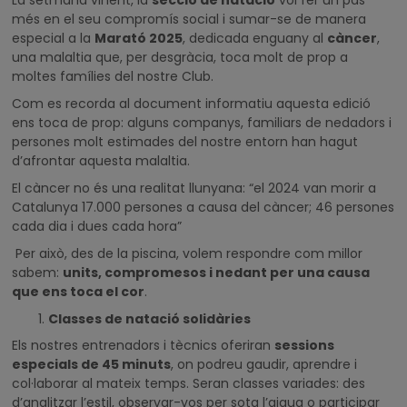
La setmana vinent, la
secció de natació
vol fer un pas
més en el seu compromís social i sumar-se de manera
especial a la
Marató 2025
, dedicada enguany al
càncer
,
una malaltia que, per desgràcia, toca molt de prop a
moltes famílies del nostre Club.
Com es recorda al document informatiu aquesta edició
ens toca de prop: alguns companys, familiars de nedadors i
persones molt estimades del nostre entorn han hagut
d’afrontar aquesta malaltia.
El càncer no és una realitat llunyana: “el 2024 van morir a
Catalunya 17.000 persones a causa del càncer; 46 persones
cada dia i dues cada hora”
Per això, des de la piscina, volem respondre com millor
sabem:
units, compromesos i nedant per una causa
que ens toca el cor
.
Classes de natació solidàries
Els nostres entrenadors i tècnics oferiran
sessions
especials de 45 minuts
, on podreu gaudir, aprendre i
col·laborar al mateix temps. Seran classes variades: des
d’analitzar l’estil, observar-vos per sota l’aigua o participar