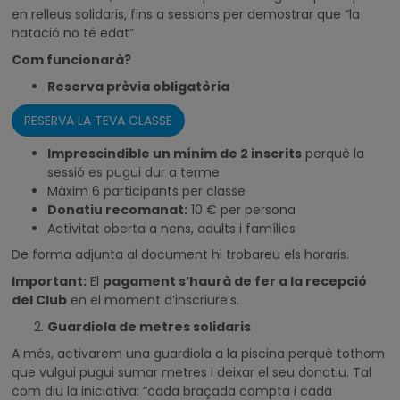
en relleus solidaris, fins a sessions per demostrar que “la
natació no té edat”
Com funcionarà?
Reserva prèvia obligatòria
RESERVA LA TEVA CLASSE
Imprescindible un mínim de 2 inscrits
perquè la
sessió es pugui dur a terme
Màxim 6 participants per classe
Donatiu recomanat:
10 € per persona
Activitat oberta a nens, adults i famílies
De forma adjunta al document hi trobareu els horaris.
Important:
El
pagament s’haurà de fer a la recepció
del Club
en el moment d’inscriure’s.
Guardiola de metres solidaris
A més, activarem una guardiola a la piscina perquè tothom
que vulgui pugui sumar metres i deixar el seu donatiu. Tal
com diu la iniciativa: “cada braçada compta i cada