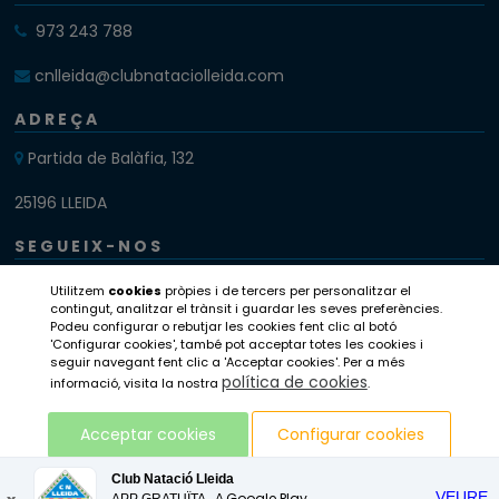
973 243 788
cnlleida@clubnataciolleida.com
ADREÇA
Partida de Balàfia, 132
25196 LLEIDA
SEGUEIX-NOS
Instagram
Utilitzem
cookies
pròpies i de tercers per personalitzar el
contingut, analitzar el trànsit i guardar les seves preferències.
Podeu configurar o rebutjar les cookies fent clic al botó
Twitter
'Configurar cookies', també pot acceptar totes les cookies i
seguir navegant fent clic a 'Acceptar cookies'. Per a més
Facebook
política de cookies
informació, visita la nostra
.
Acceptar cookies
Configurar cookies
Avis legal
Política de privacitat
Compromís ètic
Club Natació Lleida
VEURE
Sistema intern d'informació
Google Play