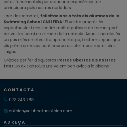
estat fonamentals per crear una experiència tan
enriquidora pels nostres nedadors.
I per descomptat,
felicitacions a tots els alumnes de la
Swimming School CNLLEIDA!
El vostre progrés és
espectacular i ens sentim molt orgullosos de formar part
del vostre camí en el món de la natació. Aquest només és
un pas més en el vostre aprenentatge, i estem segurs que
els pròxims mesos continuareu assolint nous reptes dins
l’aigua.
Gràcies per fer d’aquestes
Portes Obertes als nostres
fans
un èxit absolut! Ens veiem ben aviat a la piscina!
CONTACTA
973 243 788
cnlleida@clubnataciolleida.com
ADREÇA