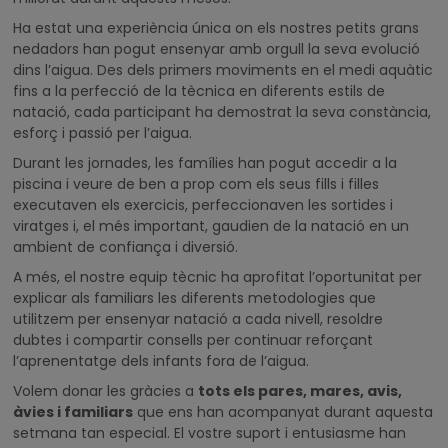
Ha estat una experiència única on els nostres petits grans
nedadors han pogut ensenyar amb orgull la seva evolució
dins l’aigua. Des dels primers moviments en el medi aquàtic
fins a la perfecció de la tècnica en diferents estils de
natació, cada participant ha demostrat la seva constància,
esforç i passió per l’aigua.
Durant les jornades, les famílies han pogut accedir a la
piscina i veure de ben a prop com els seus fills i filles
executaven els exercicis, perfeccionaven les sortides i
viratges i, el més important, gaudien de la natació en un
ambient de confiança i diversió.
A més, el nostre equip tècnic ha aprofitat l’oportunitat per
explicar als familiars les diferents metodologies que
utilitzem per ensenyar natació a cada nivell, resoldre
dubtes i compartir consells per continuar reforçant
l’aprenentatge dels infants fora de l’aigua.
Volem donar les gràcies a
tots els pares, mares, avis,
àvies i familiars
que ens han acompanyat durant aquesta
setmana tan especial. El vostre suport i entusiasme han