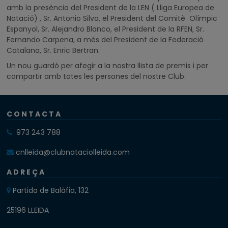
amb la presència del President de la LEN ( Lliga Europea de
Natació) , Sr. Antonio Silva, el President del Comitè Olímpic
Espanyol, Sr. Alejandro Blanco, el President de la RFEN, Sr.
Fernando Carpena, a més del President de la Federació
Catalana, Sr. Enric Bertran.
Un nou guardó per afegir a la nostra llista de premis i per
compartir amb totes les persones del nostre Club.
CONTACTA
973 243 788
cnlleida@clubnataciolleida.com
ADREÇA
Partida de Balàfia, 132
25196 LLEIDA