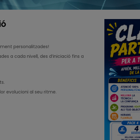
ió
alment personalitzades!
des a cada nivell, des d’iniciació fins a
ts.
 evolucioni al seu ritme.