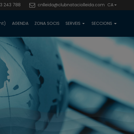
3 243 788
cnlleida@clubnataciolleida.com
CA
nt)
AGENDA
ZONA SOCIS
SERVEIS
SECCIONS