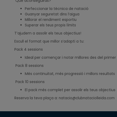
Què aconseguiràs?
Perfeccionar la tècnica de natació
Guanyar seguretat dins l’aigua
Millorar el rendiment esportiu
Superar els teus propis límits
T’ajudem a assolir els teus objectius!
Escull el format que millor s’adapti a tu:
Pack 4 sessions
Ideal per començar i notar millores des del primer
Pack 8 sessions
Més continuïtat, més progressió i millors resultats
Pack 10 sessions
El pack més complet per assolir els teus objectius
Reserva la teva plaça a:
natacio@clubnataciolleida.com