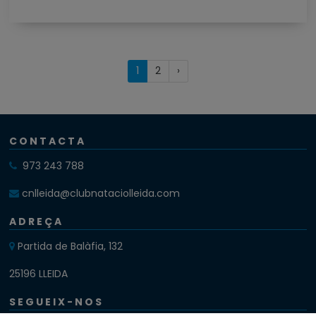
(current)
Próxima
1
2
›
página
CONTACTA
973 243 788
cnlleida@clubnataciolleida.com
ADREÇA
Partida de Balàfia, 132
25196 LLEIDA
SEGUEIX-NOS