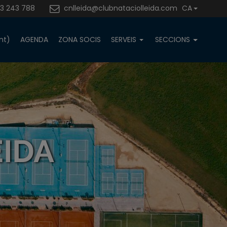
3 243 788
cnlleida@clubnataciolleida.com
CA
nt)
AGENDA
ZONA SOCIS
SERVEIS
SECCIONS
EIDA