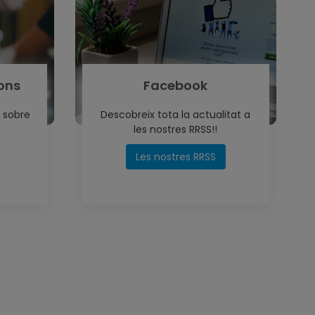
ions
Facebook
 sobre
Descobreix tota la actualitat a
les nostres RRSS!!
Les nostres RRSS