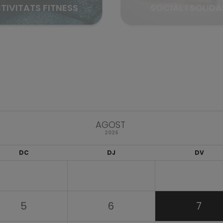
TIVITATS FITNESS
SOCIAL I SOLIDA
AGOST
2026
DC
DJ
DV
5
6
7