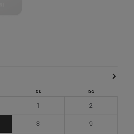
RI
DS
DG
1
2
8
9